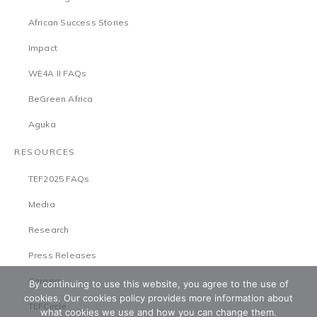
African Success Stories
Impact
WE4A II FAQs
BeGreen Africa
Aguka
RESOURCES
TEF2025 FAQs
Media
Research
Press Releases
Careers
By continuing to use this website, you agree to the use of
cookies. Our cookies policy provides more information about
TEFCircle
what cookies we use and how you can change them.