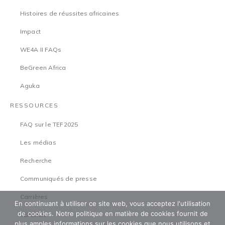
Histoires de réussites africaines
Impact
WE4A II FAQs
BeGreen Africa
Aguka
RESSOURCES
FAQ sur le TEF2025
Les médias
Recherche
Communiqués de presse
Carrières
En continuant à utiliser ce site web, vous acceptez l'utilisation
de cookies. Notre politique en matière de cookies fournit de
TEFCircle
plus amples informations sur les cookies que nous utilisons et