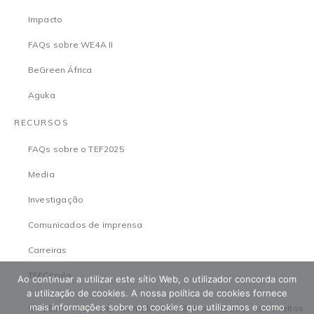
Impacto
FAQs sobre WE4A II
BeGreen África
Aguka
RECURSOS
FAQs sobre o TEF2025
Media
Investigação
Comunicados de imprensa
Carreiras
TEFCírculo
Ao continuar a utilizar este sítio Web, o utilizador concorda com
a utilização de cookies. A nossa política de cookies fornece
mais informações sobre os cookies que utilizamos e como
© 2026 The Tony Elumelu Foundation. Todos os direitos