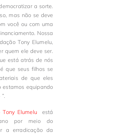
mocratizar a sorte.
sso, mas não se deve
 com você ou com uma
 financiamento. Nossa
dação Tony Elumelu,
er quem ele deve ser.
ue está atrás de nós
é que seus filhos se
teriais de que eles
o estamos equipando
”.
 Tony Elumelu
está
cano por meio do
er a erradicação da