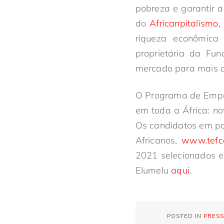
pobreza e garantir 
do
Africanpitalismo
,
riqueza econômica
proprietária da Fun
mercado para mais d
O Programa de Empr
em toda a África: no
Os candidatos em pot
Africanos,
www.tefco
2021 selecionados e
Elumelu
aqui
.
POSTED IN
PRESS