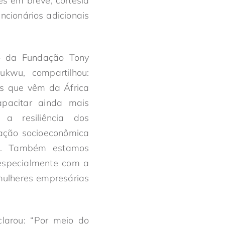
s em breve, cortesia
cionários adicionais
o da Fundação Tony
kwu, compartilhou:
s que vêm da África
apacitar ainda mais
a resiliência dos
ação socioeconômica
te. Também estamos
especialmente com a
ulheres empresárias
larou: “Por meio do