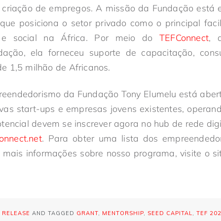
a criação de empregos. A missão da Fundação está en
 que posiciona o setor privado como o principal faci
 e social na África. Por meio do
TEFConnect
, 
dação, ela forneceu suporte de capacitação, consu
e 1,5 milhão de Africanos.
eendedorismo da Fundação Tony Elumelu está aber
vas start-ups e empresas jovens existentes, operan
encial devem se inscrever agora no hub de rede dig
nnect.net
. Para obter uma lista dos empreendedo
 mais informações sobre nosso programa, visite o s
 RELEASE
AND TAGGED
GRANT
,
MENTORSHIP
,
SEED CAPITAL
,
TEF 20