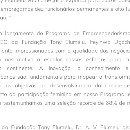
 Elumelu. Vou começar a exportar para outros paíse
empregamos dez funcionários permanentes e oito fun
ão. ”
o lançamento do Programa de Empreendedorism
EO da Fundação Tony Elumelu, Ifeyinwa Ugochu
mente impressionados com a qualidade dos negócio
o nos motiva a escalar nossos esforços para c
o continente. A inovação, o conhecimento e 
icanos são fundamentais para mapear a transform
ir os objetivos de desenvolvimento do continen
nto da participação feminina em nosso Programa, 
de testemunhamos uma seleção recorde de 68% de m
 da Fundação Tony Elumelu, Dr. A. V. Elumelu dec