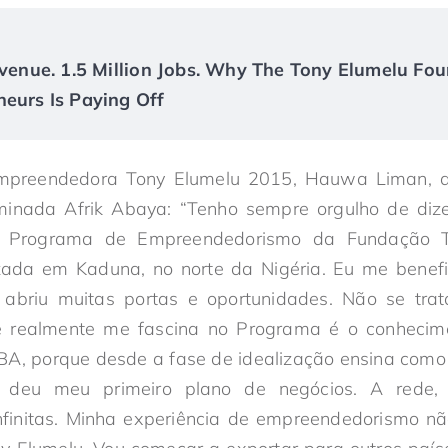
Revenue. 1.5 Million Jobs. Why The Tony Elumelu Fou
neurs Is Paying Off
mpreendedora Tony Elumelu 2015, Hauwa Liman, d
nada Afrik Abaya: “Tenho sempre orgulho de dize
do Programa de Empreendedorismo da Fundação T
zada em Kaduna, no norte da Nigéria. Eu me benef
abriu muitas portas e oportunidades. Não se trat
 realmente me fascina no Programa é o conhecim
A, porque desde a fase de idealização ensina como r
 deu meu primeiro plano de negócios. A rede, a
nfinitas. Minha experiência de empreendedorismo n