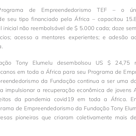
rograma de Empreendedorismo TEF – o únic
e seu tipo financiado pela África – capacitou 15
l inicial não reembolsável de $ 5.000 cada; doze s
ios; acesso a mentores experientes; e adesão a
a.
ção Tony Elumelu desembolsou US $ 24,75 m
icanos em toda a África para seu Programa de Emp
eendedorismo da Fundação continua a ser uma da
ra impulsionar a recuperação econômica de jovens A
eitos da pandemia covid19 em toda a África. Em
ograma de Empreendedorismo da Fundação Tony Elume
esas pioneiras que criaram coletivamente mais 