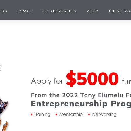
 DO
IMPACT
GENDER & GREEN
MEDIA
TEF NETW