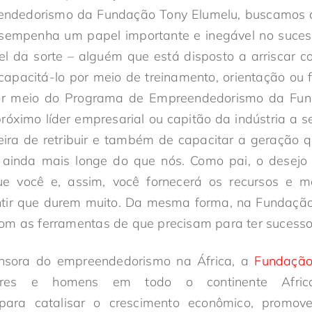
ndedorismo da Fundação Tony Elumelu, buscamos de
sempenha um papel importante e inegável no suce
el da sorte – alguém que está disposto a arriscar
capacitá-lo por meio de treinamento, orientação ou
or meio do Programa de Empreendedorismo da Fun
óximo líder empresarial ou capitão da indústria a s
ira de retribuir e também de capacitar a geração q
ainda mais longe do que nós. Como pai, o desejo 
e você e, assim, você fornecerá os recursos e ma
ntir que durem muito. Da mesma forma, na Fundaçã
om as ferramentas de que precisam para ter sucesso 
ensora do empreendedorismo na África, a
Fundação
heres e homens em todo o continente Afri
ara catalisar o crescimento econômico, promov