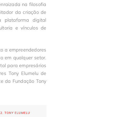
raizada na filosofia
litador da criação de
a plataforma digital
ltoria e vínculos de
to a empreendedores
do em qualquer setor.
ital para empresários
res Tony Elumelu de
ite da Fundação Tony
22
,
TONY ELUMELU