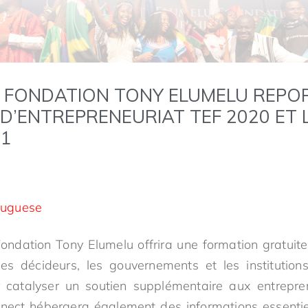
 FONDATION TONY ELUMELU REPOR
’ENTREPRENEURIAT TEF 2020 ET 
21
tuguese
a Fondation Tony Elumelu offrira une formation gratuit
 les décideurs, les gouvernements et les institutio
catalyser un soutien supplémentaire aux entrepren
nect hébergera également des informations essentie