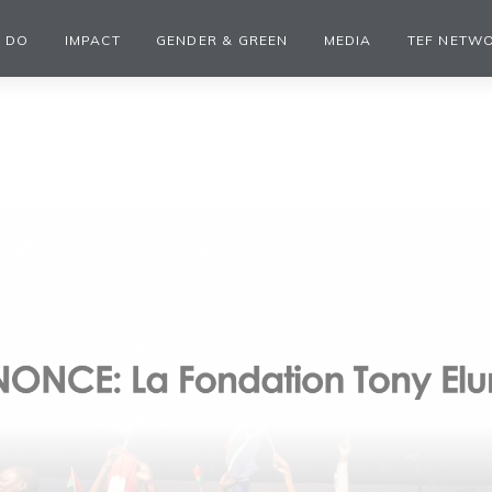
 DO
IMPACT
GENDER & GREEN
MEDIA
TEF NETW