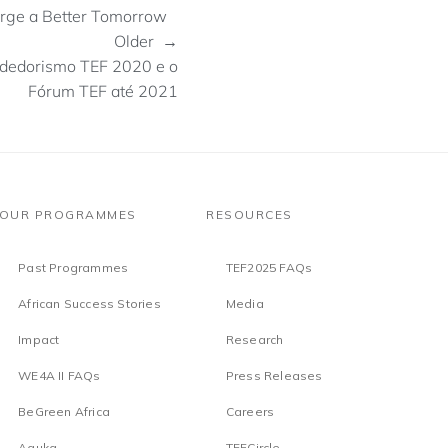
orge a Better Tomorrow
Older →
dedorismo TEF 2020 e o
Fórum TEF até 2021
OUR PROGRAMMES
RESOURCES
Past Programmes
TEF2025 FAQs
African Success Stories
Media
Impact
Research
WE4A II FAQs
Press Releases
BeGreen Africa
Careers
Aguka
TEFCircle