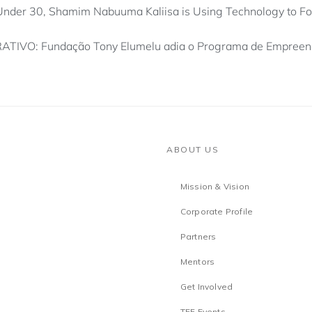
Under 30, Shamim Nabuuma Kaliisa is Using Technology to F
IVO: Fundação Tony Elumelu adia o Programa de Empreen
ABOUT US
Mission & Vision
Corporate Profile
Partners
Mentors
Get Involved
TEF Events