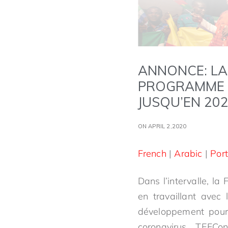
ANNONCE: LA
PROGRAMME D
JUSQU’EN 20
ON APRIL 2,2020
French
|
Arabic
|
Por
Dans l’intervalle, l
en travaillant avec
développement pour 
coronavirus. TEFCon