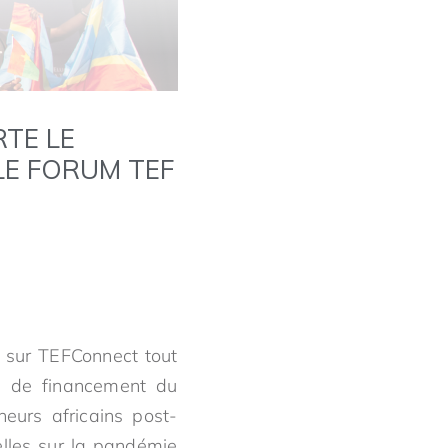
TE LE
LE FORUM TEF
e sur TEFConnect tout
ns de financement du
eurs africains post-
lles sur la pandémie